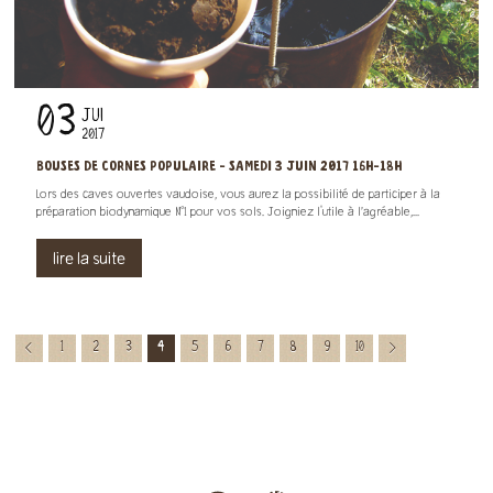
03
JUI
2017
BOUSES DE CORNES POPULAIRE - SAMEDI 3 JUIN 2017 16H-18H
Lors des caves ouvertes vaudoise, vous aurez la possibilité de participer à la
préparation biodynamique N°1 pour vos sols. Joigniez l'utile à l’agréable,...
lire la suite
1
2
3
4
5
6
7
8
9
10
<
>