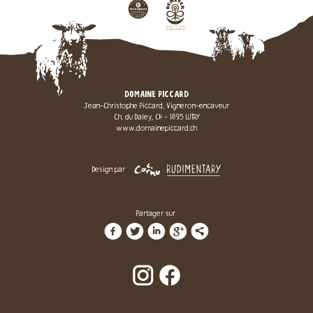
DOMAINE PICCARD
Jean-Christophe Piccard, Vigneron-encaveur
Ch. du Daley, CH - 1095 LUTRY
www.domainepiccard.ch
Design par
Partager sur
f
t
i
g
l