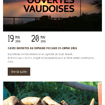
19
20
MAI
MAI
2018
2018
CAVES OUVERTES AU DOMAINE PICCARD 19-20MAI 2018
Un printemps extraordinaire et un vignoble de toute beauté.
Un terroir qui « revit », soigné en biodynamie pour la 5ème année consécutive…
C’est...
lire la suite