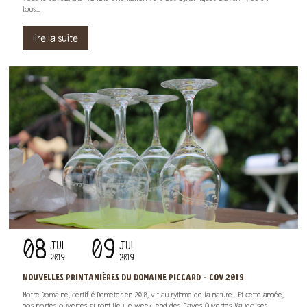
tous...
lire la suite
08
09
JUI
JUI
2019
2019
NOUVELLES PRINTANIÈRES DU DOMAINE PICCARD - COV 2019
Notre Domaine, certifié Demeter en 2018, vit au rythme de la nature... Et cette année,
nos portes ouvertes auront lieu le week-end des Caves Ouvertes Vaudoises...