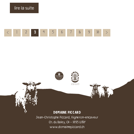
lire la suite
1
2
3
4
5
6
7
8
9
10
<
>
DOMAINE PICCARD
Jean-Christophe Piccard, Vigneron-encaveur
Ch. du Daley, CH - 1095 LUTRY
www.domainepiccard.ch