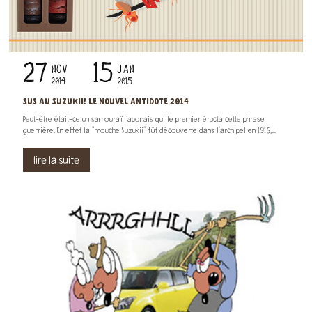
27
15
NOV
JAN
2014
2015
SUS AU SUZUKII! LE NOUVEL ANTIDOTE 2014
Peut-être était-ce un samouraï japonais qui le premier éructa cette phrase
guerrière. En effet la "mouche Suzukii" fût découverte dans l'archipel en 1916,...
lire la suite