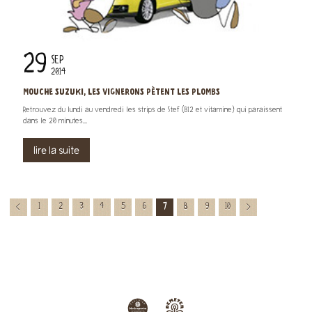
29
SEP
2014
MOUCHE SUZUKI, LES VIGNERONS PÈTENT LES PLOMBS
Retrouvez du lundi au vendredi les strips de Stef (B12 et vitamine) qui paraissent
dans le 20 minutes...
lire la suite
1
2
3
4
5
6
7
8
9
10
<
>