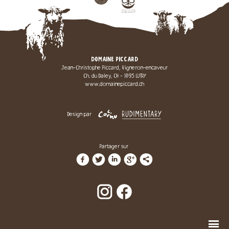
DOMAINE PICCARD
Jean-Christophe Piccard, Vigneron-encaveur
Ch. du Daley, CH - 1095 LUTRY
www.domainepiccard.ch
Design par
Partager sur
f
t
i
g
l
n