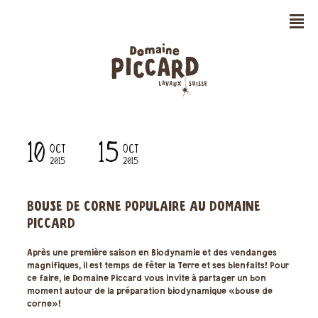
n
10
15
OCT
OCT
2015
2015
BOUSE DE CORNE POPULAIRE AU DOMAINE
PICCARD
Après une première saison en Biodynamie et des vendanges
magnifiques, il est temps de fêter la Terre et ses bienfaits! Pour
ce faire, le Domaine Piccard vous invite à partager un bon
moment autour de la préparation biodynamique «bouse de
corne»!