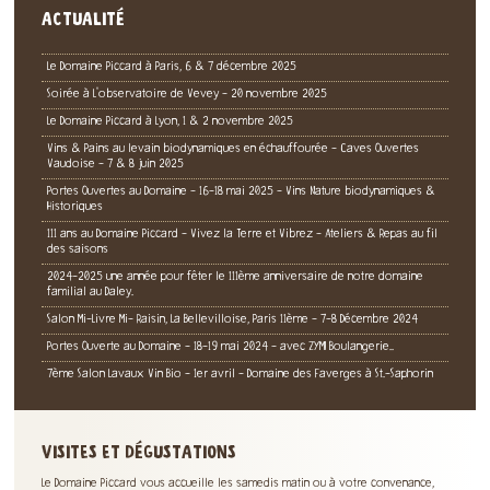
ACTUALITÉ
Le Domaine Piccard à Paris, 6 & 7 décembre 2025
Soirée à L'observatoire de Vevey - 20 novembre 2025
Le Domaine Piccard à Lyon, 1 & 2 novembre 2025
Vins & Pains au levain biodynamiques en échauffourée - Caves Ouvertes
Vaudoise - 7 & 8 juin 2025
Portes Ouvertes au Domaine - 16-18 mai 2025 - Vins Nature biodynamiques &
Historiques
111 ans au Domaine Piccard - Vivez la Terre et Vibrez - Ateliers & Repas au fil
des saisons
2024-2025 une année pour fêter le 111ème anniversaire de notre domaine
familial au Daley.
Salon Mi-Livre Mi- Raisin, La Bellevilloise, Paris 11ème - 7-8 Décembre 2024
Portes Ouverte au Domaine - 18-19 mai 2024 - avec ZYMI Boulangerie..
7ème Salon Lavaux Vin Bio - 1er avril - Domaine des Faverges à St.-Saphorin
VISITES ET DÉGUSTATIONS
Le Domaine Piccard vous accueille les samedis matin ou à votre convenance,