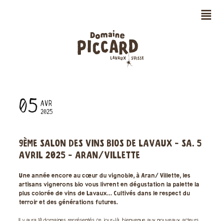
n
05
AVR
2025
9ÈME SALON DES VINS BIOS DE LAVAUX - SA. 5
AVRIL 2025 - ARAN/VILLETTE
Une année encore au cœur du vignoble, à Aran/ Villette, les
artisans vignerons bio vous livrent en dégustation la palette la
plus colorée de vins de Lavaux… Cultivés dans le respect du
terroir et des générations futures.
Il y aura 10 domaines représentés ce jour-là, bienvenue aux nouveaux acteurs