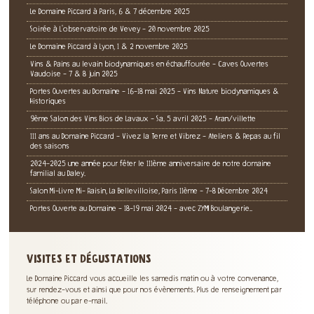
Le Domaine Piccard à Paris, 6 & 7 décembre 2025
Soirée à L'observatoire de Vevey - 20 novembre 2025
Le Domaine Piccard à Lyon, 1 & 2 novembre 2025
Vins & Pains au levain biodynamiques en échauffourée - Caves Ouvertes
Vaudoise - 7 & 8 juin 2025
Portes Ouvertes au Domaine - 16-18 mai 2025 - Vins Nature biodynamiques &
Historiques
9ème Salon des Vins Bios de Lavaux - Sa. 5 avril 2025 - Aran/villette
111 ans au Domaine Piccard - Vivez la Terre et Vibrez - Ateliers & Repas au fil
des saisons
2024-2025 une année pour fêter le 111ème anniversaire de notre domaine
familial au Daley.
Salon Mi-Livre Mi- Raisin, La Bellevilloise, Paris 11ème - 7-8 Décembre 2024
Portes Ouverte au Domaine - 18-19 mai 2024 - avec ZYMI Boulangerie..
VISITES ET DÉGUSTATIONS
Le Domaine Piccard vous accueille les samedis matin ou à votre convenance,
sur rendez-vous et ainsi que pour nos évènements. Plus de renseignement par
téléphone ou par e-mail.