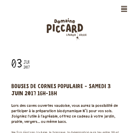
n
03
JUI
2017
BOUSES DE CORNES POPULAIRE - SAMEDI 3
JUIN 2017 16H-18H
Lors des caves ouvertes vaudoise, vous aurez la possibilité de
participer à la préparation biodynamique N°1 pour vos sols.
Joigniez l'utile à l’agréable, offrez ce cadeau à votre jardin,
prairie, vergers... ou même bacs.
Une fois n'est pas coutume, le brassage, la dynamisation aura lieu entre 16h et