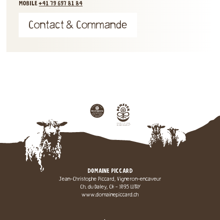
MOBILE
+41 79 697 81 84
Contact & Commande
DOMAINE PICCARD
Jean-Christophe Piccard, Vigneron-encaveur
Ch. du Daley, CH - 1095 LUTRY
www.domainepiccard.ch