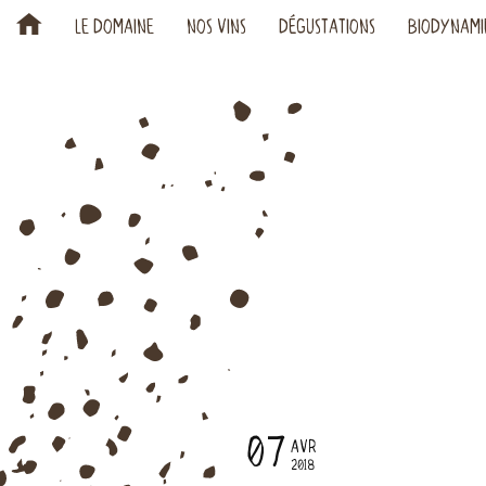
H
LE DOMAINE
NOS VINS
DÉGUSTATIONS
BIODYNAMI
07
AVR
2018