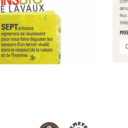
con
ain
Plu
tél
MO