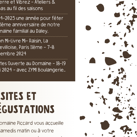
Terre et Vibrez - Ateliers &
as au fil des saisons
4-2025 une année pour fêter
111ème anniversaire de notre
aine familial au Daley.
on Mi-Livre Mi- Raisin, La
levilloise, Paris 11ème - 7-8
cembre 2024
tes Ouverte au Domaine - 18-19
 2024 - avec ZYMI Boulangerie..
ISITES ET
ÉGUSTATIONS
omaine Piccard vous accueille
 samedis matin ou à votre