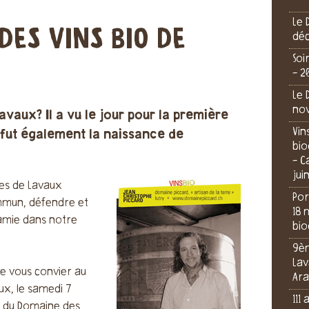
Le 
DES VINS BIO DE
dé
Soi
- 2
Le 
no
avaux? Il a vu le jour pour la première
Vin
e fut également la naissance de
bio
- C
jui
es de Lavaux
Por
ommun, défendre et
18 
namie dans notre
bio
9èm
Lav
de vous convier au
Ara
ux, le samedi 7
111
ue du Domaine des