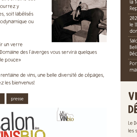
la 
pourrez y
Rep
, soit labélisés
202
 biodynamique ou
le 
dom
Sal
ir un verre
Bel
e Domaine des Faverges vous servira quelques
Dé
 le pouce»
Por
mai
rentaine de vins, une belle diversité de cépages,
ez les bienvenus!
V
presse
D
Le D
les