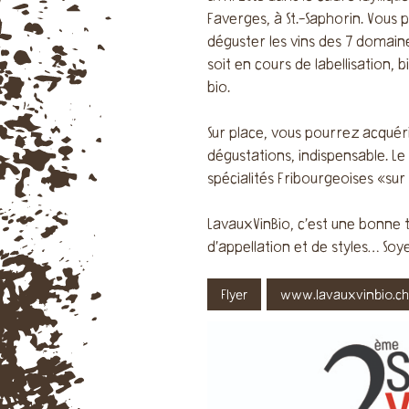
Faverges, à St.-Saphorin. Vous 
déguster les vins des 7 domaines
soit en cours de labellisation,
bio.
Sur place, vous pourrez acquér
dégustations, indispensable. L
spécialités Fribourgeoises «sur
LavauxVinBio, c’est une bonne t
d’appellation et de styles… Soy
Flyer
www.lavauxvinbio.ch