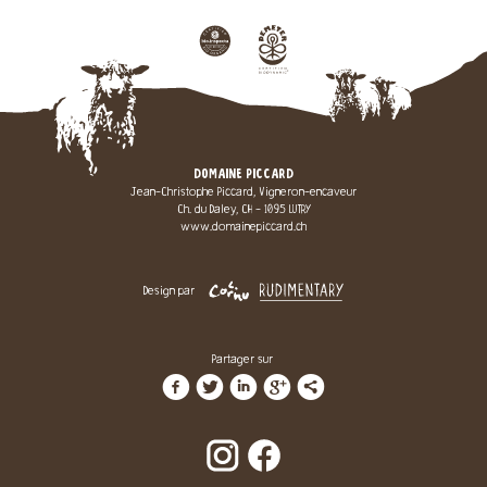
DOMAINE PICCARD
Jean-Christophe Piccard, Vigneron-encaveur
Ch. du Daley, CH - 1095 LUTRY
www.domainepiccard.ch
Design par
Partager sur
f
t
i
g
l