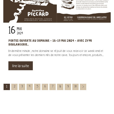
16
MAI
2024
PORTES OUVERTE AU DOMAINE - 18-19 MAI 2024 - AVEC ZYMI
BOULANGERIE..
En dernière minute ; notre domaine se réjouit de vous recevoir ce week-end et
de vous présenter les derniers nés de notre cave. Toujours et encore, produits...
lire la suite
1
2
3
4
5
6
7
8
9
10
>