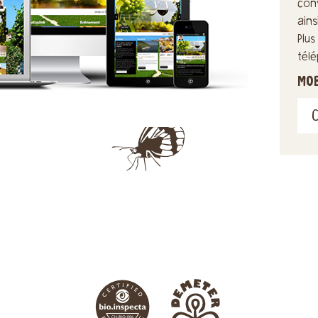
con
ain
Plu
tél
MO