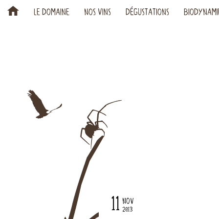
H
LE DOMAINE
NOS VINS
DÉGUSTATIONS
BIODYNAMI
11
NOV
2013