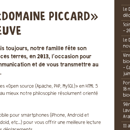
Le 
«DOMAINE PICCARD»
dé
Soi
EUVE
- 2
Le 
no
is toujours, notre famille fête son
Vin
ces terres, en 2013, l’occasion pour
bio
mmunication et de vous transmettre au
- C
.
jui
Por
s «Open source (Apache, PHP, MySQL)» en HTML 5
18 
ète au mieux notre philosophie résolument orienté
bio
9èm
Lav
mobile pour smartphones (iPhone, Android et
Ara
doid, etc...) pour vous offrir une meilleure lecture
111