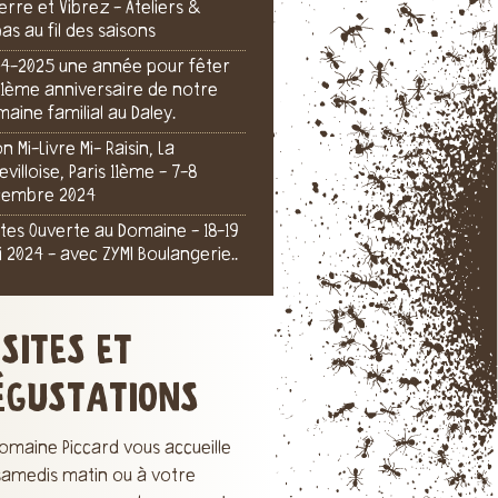
Terre et Vibrez - Ateliers &
as au fil des saisons
4-2025 une année pour fêter
111ème anniversaire de notre
aine familial au Daley.
on Mi-Livre Mi- Raisin, La
levilloise, Paris 11ème - 7-8
cembre 2024
tes Ouverte au Domaine - 18-19
 2024 - avec ZYMI Boulangerie..
ISITES ET
ÉGUSTATIONS
omaine Piccard vous accueille
 samedis matin ou à votre