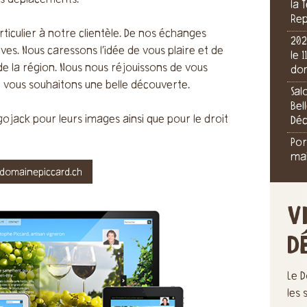
vos déplacements.
la 
Rep
ticulier à notre clientèle. De nos échanges
202
ves. Nous caressons l’idée de vous plaire et de
le 
e la région. Nous nous réjouissons de vous
dom
t vous souhaitons une belle découverte.
Sal
Bel
ojack pour leurs images ainsi que pour le droit
Dé
Por
mai
omainepiccard.ch
V
D
Le D
les