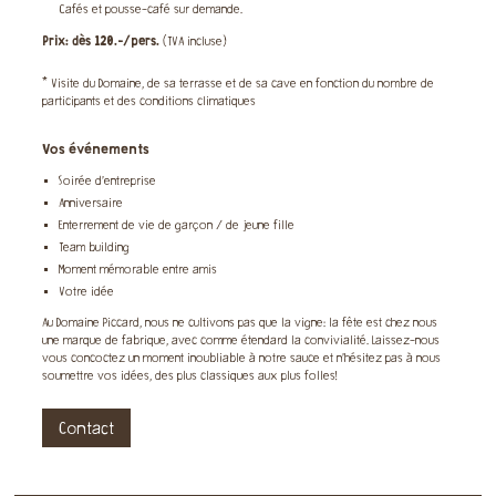
Cafés et pousse-café sur demande.
Prix: dès 120.-/pers.
(TVA incluse)
* Visite du Domaine, de sa terrasse et de sa cave en fonction du nombre de
participants et des conditions climatiques
Vos événements
Soirée d’entreprise
Anniversaire
Enterrement de vie de garçon / de jeune fille
Team building
Moment mémorable entre amis
Votre idée
Au Domaine Piccard, nous ne cultivons pas que la vigne: la fête est chez nous
une marque de fabrique, avec comme étendard la convivialité. Laissez-nous
vous concoctez un moment inoubliable à notre sauce et n’hésitez pas à nous
soumettre vos idées, des plus classiques aux plus folles!
Contact