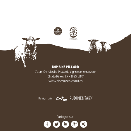
DOMAINE PICCARD
Jean-Christophe Piccard, Vigneron-encaveur
Ch. du Daley, CH - 1095 LUTRY
www.domainepiccard.ch
Design par
Partager sur
f
t
i
g
l