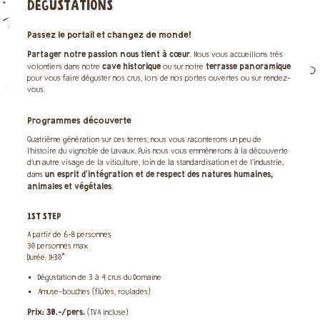
DÉGUSTATIONS
Passez le portail et changez de monde!
Partager notre passion nous tient à cœur
. Nous vous accueillons très
cave historique
terrasse panoramique
volontiers dans notre
ou sur notre
pour vous faire déguster nos crus, lors de nos portes ouvertes ou sur rendez-
vous.
Programmes découverte
Quatrième génération sur ces terres, nous vous raconterons un peu de
l’histoire du vignoble de Lavaux. Puis nous vous emmènerons à la découverte
d’un autre visage de la viticulture, loin de la standardisation et de l’industrie,
un esprit d’intégration et de respect des natures humaines,
dans
animales et végétales
.
1ST STEP
A partir de 6-8 personnes
30 personnes max
Durée: 1H30*
Dégustation de 3 à 4 crus du Domaine
Amuse-bouches (flûtes, roulades)
Prix: 30.-/pers.
(TVA incluse)