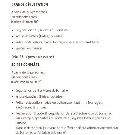
GRANDE DÉGUSTATION
A partir de 6-8 personnes
30 personnes max
Durée: minimum 3h*
Dégustation de 6 à 7 crus du Domaine
Amuse-bouches (flûtes, roulades)
Petite restauration froide: fromages, saucissons, lard fumé
Spécialités maison
Prix: 85.-/pers.
(TVA incluse)
SOIRÉE COMPLÈTE
A partir de 15 personnes
30 personnes max
Durée: minimum 2h30*
Dégustation de 3 à 4 crus du Domaine
Amuse-bouches (flûtes, roulades)
Petite restauration froide en option pour l’apéritif : fromages,
saucissons, lard fumé
Restauration chaude & dégustation de 2 à 3 autres crus du Domaine.
Par exemple; spécialités du Domaine et légumes locaux grillés à la
Plancha
Avec le dessert du jour vous sera offert en dégustation un vin moelleux
du Domaine, la ‘Fantaisie d'Automne’.