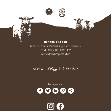
DOMAINE PICCARD
Jean-Christophe Piccard, Vigneron-encaveur
Ch. du Daley, CH - 1095 LUTRY
www.domainepiccard.ch
Design par
Partager sur
f
t
i
g
l