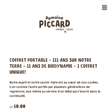
n
COFFRET PORTABLE - 111 ANS SUR NOTRE
TERRE - 11 ANS DE BIODYNAMIE - 1 COFFRET
UNIQUE!
Notre esprit et notre savoir-faire est au cœur de nos cuvées.
L’un comme l’autre portés par plusieurs générations de
vignerons, eux même au service d’un idéal qui s’inscrit dans la
continuité.
60.00
CHF