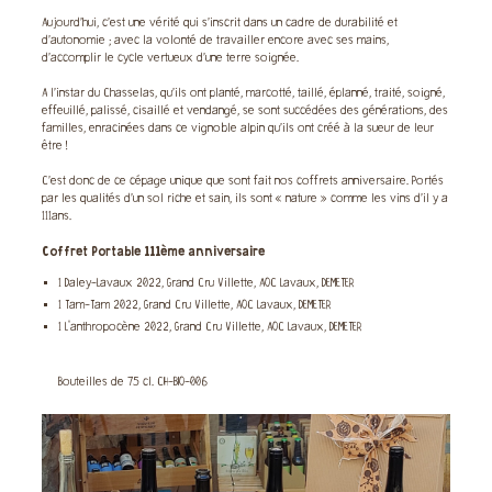
Aujourd’hui, c’est une vérité qui s’inscrit dans un cadre de durabilité et
d’autonomie ; avec la volonté de travailler encore avec ses mains,
d’accomplir le cycle vertueux d’une terre soignée.
A l’instar du Chasselas, qu’ils ont planté, marcotté, taillé, éplanné, traité, soigné,
effeuillé, palissé, cisaillé et vendangé, se sont succédées des générations, des
familles, enracinées dans ce vignoble alpin qu’ils ont créé à la sueur de leur
être !
C’est donc de ce cépage unique que sont fait nos coffrets anniversaire. Portés
par les qualités d’un sol riche et sain, ils sont « nature » comme les vins d’il y a
111ans.
Coffret Portable 111ème anniversaire
1 Daley-Lavaux 2022, Grand Cru Villette, AOC Lavaux, DEMETER
1 Tam-Tam 2022, Grand Cru Villette, AOC Lavaux, DEMETER
1 L'anthropocène 2022, Grand Cru Villette, AOC Lavaux, DEMETER
Bouteilles de 75 cl. CH-BIO-006