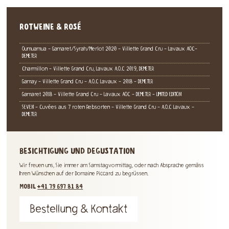
ROTWEINE & ROSÉ
Oumuamua - Gamaret/Syrah/Merlot 2020 - Villette Grand Cru - Lavaux AOC-
DEMETER
Charmillon - Villette Grand Cru, Lavaux A.O.C 2019, DEMETER
Gamay - Villette Grand Cru - A.O.C Lavaux - 2018 - DEMETER
Gamaret 2018 - Villette Grand Cru - Lavaux AOC - DEMETER - LIMITED EDITION
SEVEN - Cuvées aus 7 roten Rebsorten - Villette Grand Cru - A.O.C Lavaux -
DEMETER
BESICHTIGUNG UND DEGUSTATION
Wir freuen uns, Sie immer am Samstagvormittag, oder nach Absprache gemäss
Ihren Wünschen auf der Domaine Piccard zu begrüssen.
MOBIL
+41 79 697 81 84
Bestellung & Kontakt