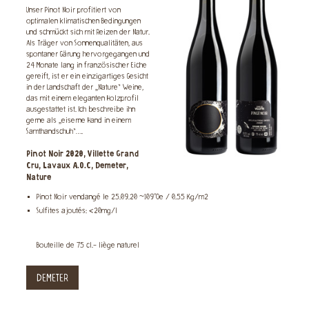
Unser Pinot Noir profitiert von
optimalen klimatischen Bedingungen
und schmückt sich mit Reizen der Natur.
Als Träger von Sonnenqualitäten, aus
spontaner Gärung hervorgegangen und
24 Monate lang in französischer Eiche
gereift, ist er ein einzigartiges Gesicht
in der Landschaft der „Nature“ Weine,
das mit einem eleganten Holzprofil
ausgestattet ist. Ich beschreibe ihn
gerne als „eiserne Hand in einem
Samthandschuh“….
Pinot Noir 2020, Villette Grand
Cru, Lavaux A.O.C, Demeter,
Nature
Pinot Noir vendangé le 25.09.20 ~109°Oe / 0.55 Kg/m2
Sulfites ajoutés: <20mg/l
Bouteille de 75 cl.- liège naturel
DEMETER